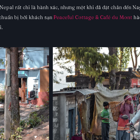
pal rất chi là hành xác, nhưng một khi đã đặt chân đến Na
 chuẩn bị bởi khách sạn
Peaceful Cottage & Café du Mont
hà
i.