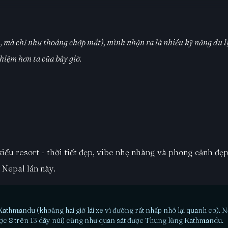
, mà chỉ như thoáng chớp mắt), mình nhận ra là nhiều kỹ năng du lị
hiệm hơn ta của bây giờ.
u resort - thời tiết đẹp, vibe nhẹ nhàng và phong cảnh đẹp 
 Nepal lần này.
 Kathmandu (khoảng hai giờ lái xe vì đường rất nhấp nhô lại quanh co). 
ược 8 trên 13 dãy núi) cũng như quan sát được Thung lũng Kathmandu.