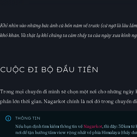
Khi nhìn vào những bức ảnh cũ bốn năm về trước (cứ ngỡ là lâu lắm
khó khăn. Và thật lạ khi chúng ta cảm thấy ta của ngày xưa kinh ng
CUỘC ĐI BỘ ĐẦU TIÊN
Trong mọi chuyến đi mình sẽ chọn một nơi cho những ngày kiể
phần lớn thời gian. Nagarkot chính là nơi đó trong chuyến đi
THÔNG TIN
Nếu bạn định tìm kiếm thông tin về
Nagarkot
, thì đây: 30km từ
nơi để tận hưởng tầm view rộng nhất về phía Himalaya (thấy đ